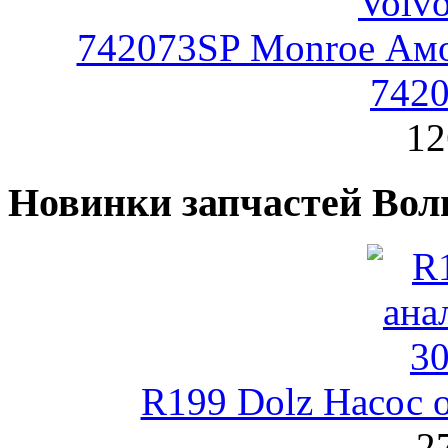
742073SP Monroe Амо
742
12
Новинки запчастей Вол
R199 Dolz Насос
2