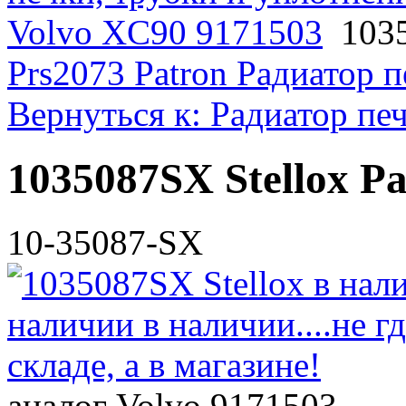
Volvo XC90 9171503
103
Prs2073 Patron Радиатор 
Вернуться к: Радиатор пе
1035087SX Stellox Р
10-35087-SX
аналог Volvo 9171503