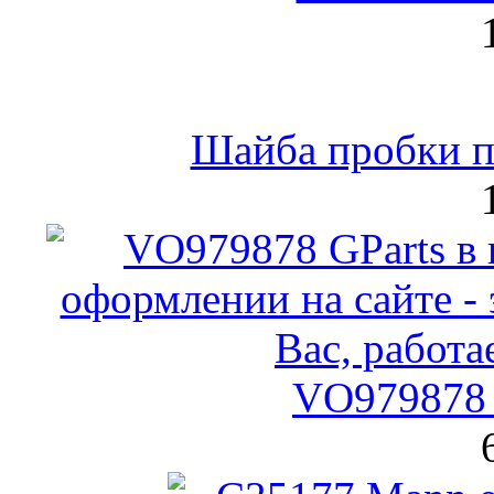
Шайба пробки по
VO979878 