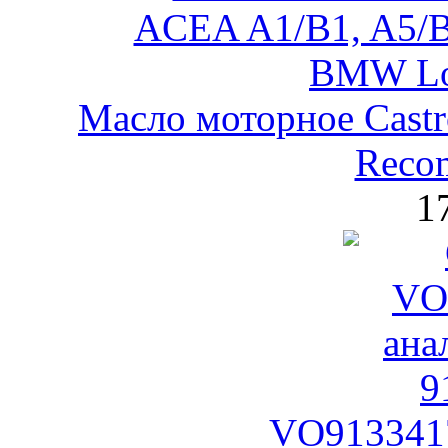
Масло моторное Castr
Reco
1
VO9133417