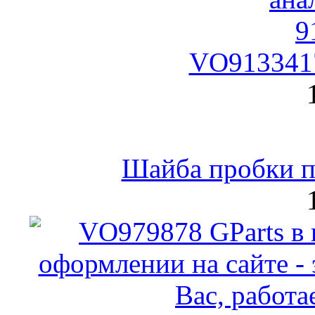
VO9133417
Шайба пробки по