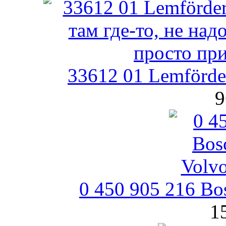
33612 01 Lemförde
9
0 450 905 216 B
1