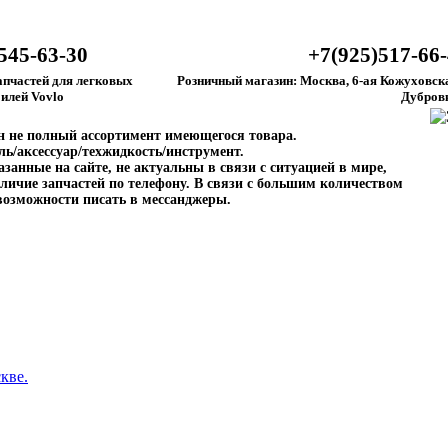
545-63-30
+7(925)517-66
апчастей для легковых
Розничный магазин: Москва, 6-ая Кожуховска
илей Vovlo
Дубров
ен не полный ассортимент имеющегося товара.
ль/аксессуар/техжидкость/инструмент.
занные на сайте, не актуальны в связи с ситуацией в мире,
личие запчастей по телефону. В связи с большим количеством
возможности писать в мессанджеры.
кве.