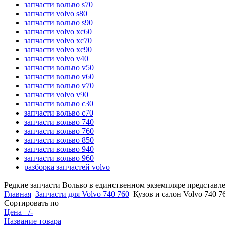
запчасти вольво s70
запчасти volvo s80
запчасти вольво s90
запчасти volvo xc60
запчасти volvo xc70
запчасти volvo xc90
запчасти volvo v40
запчасти вольво v50
запчасти вольво v60
запчасти вольво v70
запчасти volvo v90
запчасти вольво c30
запчасти вольво c70
запчасти вольво 740
запчасти вольво 760
запчасти вольво 850
запчасти вольво 940
запчасти вольво 960
разборка запчастей volvo
Редкие запчасти Вольво в единственном экземпляре представл
Главная
Запчасти для Volvo 740 760
Кузов и салон Volvo 740 7
Сортировать по
Цена +/-
Название товара