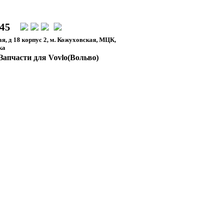
-45
я, д 18 корпус 2, м. Кожуховская, МЦК,
ка