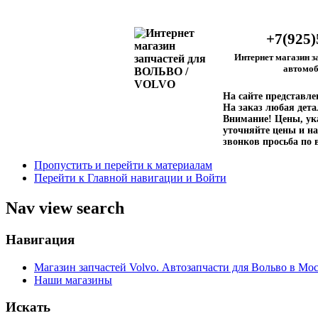
+7(925)
Интернет магазин з
автомоб
На сайте представл
На заказ любая дета
Внимание!
Цены, ука
уточняйте цены и на
звонков просьба по 
Пропустить и перейти к материалам
Перейти к Главной навигации и Войти
Nav view search
Навигация
Магазин запчастей Volvo. Автозапчасти для Вольво в Мос
Наши магазины
Искать