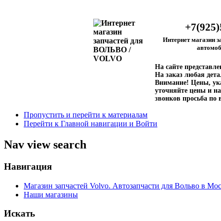
+7(925)
Интернет магазин з
автомоб
На сайте представл
На заказ любая дета
Внимание!
Цены, ука
уточняйте цены и на
звонков просьба по 
Пропустить и перейти к материалам
Перейти к Главной навигации и Войти
Nav view search
Навигация
Магазин запчастей Volvo. Автозапчасти для Вольво в Мос
Наши магазины
Искать