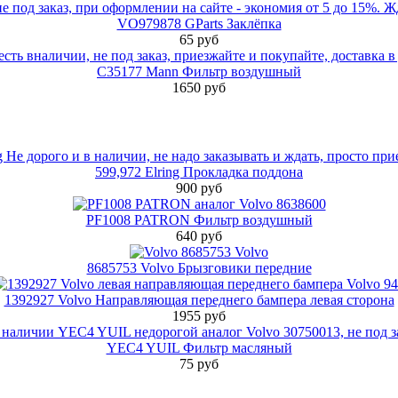
VO979878 GParts Заклёпка
65 руб
C35177 Mann Фильтр воздушный
1650 руб
599,972 Elring Прокладка поддона
900 руб
PF1008 PATRON Фильтр воздушный
640 руб
8685753 Volvo Брызговики передние
1392927 Volvo Направляющая переднего бампера левая сторона
1955 руб
YEC4 YUIL Фильтр масляный
75 руб