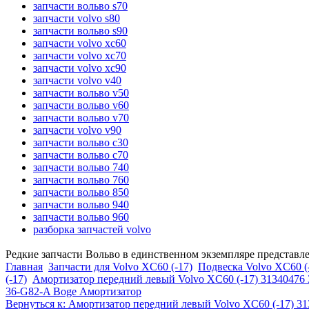
запчасти вольво s70
запчасти volvo s80
запчасти вольво s90
запчасти volvo xc60
запчасти volvo xc70
запчасти volvo xc90
запчасти volvo v40
запчасти вольво v50
запчасти вольво v60
запчасти вольво v70
запчасти volvo v90
запчасти вольво c30
запчасти вольво c70
запчасти вольво 740
запчасти вольво 760
запчасти вольво 850
запчасти вольво 940
запчасти вольво 960
разборка запчастей volvo
Редкие запчасти Вольво в единственном экземпляре представл
Главная
Запчасти для Volvo XC60 (-17)
Подвеска Volvo XC60 (
(-17)
Амортизатор передний левый Volvo XC60 (-17) 31340476
36-G82-A Boge Амортизатор
Вернуться к: Амортизатор передний левый Volvo XC60 (-17) 3