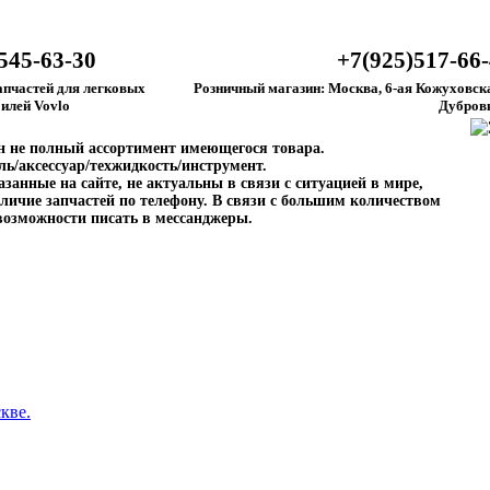
545-63-30
+7(925)517-66
апчастей для легковых
Розничный магазин: Москва, 6-ая Кожуховска
илей Vovlo
Дубров
ен не полный ассортимент имеющегося товара.
ль/аксессуар/техжидкость/инструмент.
занные на сайте, не актуальны в связи с ситуацией в мире,
личие запчастей по телефону. В связи с большим количеством
возможности писать в мессанджеры.
кве.