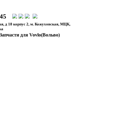
-45
я, д 18 корпус 2, м. Кожуховская, МЦК,
ка