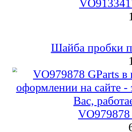
VO9133417
Шайба пробки по
VO979878 