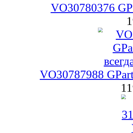
VO30780376 GPa
1
VO30787988 GPart
11