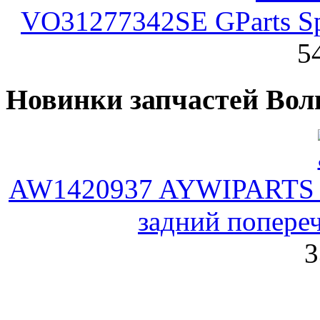
VO31277342SE GParts Sp
5
Новинки запчастей Вол
AW1420937 AYWIPARTS С
задний попере
3