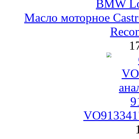
Масло моторное Castr
Reco
1
VO9133417