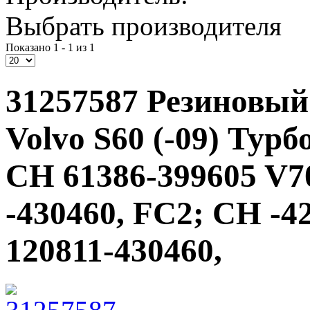
Выбрать производителя
Показано 1 - 1 из 1
31257587 Резиновый
Volvo S60 (-09) Турб
CH 61386-399605 V70
-430460, FC2; CH -4
120811-430460,