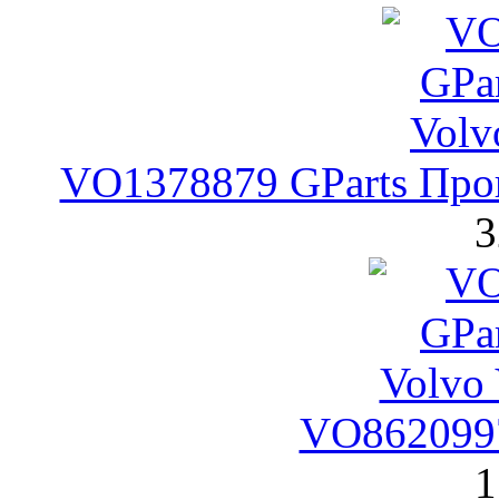
VO1378879 GParts Прок
3
VO8620997
1