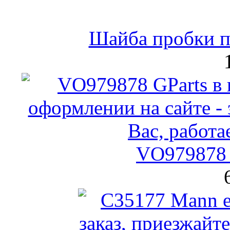
Шайба пробки по
VO979878 