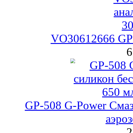
VO30612666 GPa
6
GP-508 G-Power Смаз
аэроз
2