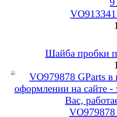
VO9133417
Шайба пробки по
VO979878 