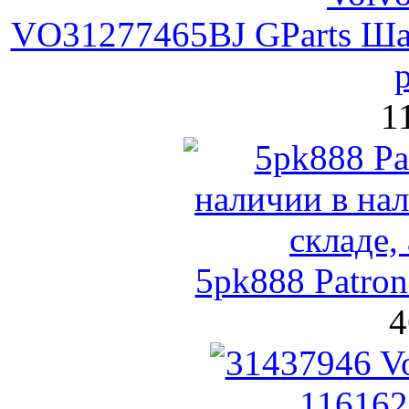
VO31277465BJ GParts Шар
1
5pk888 Patro
4