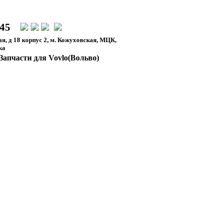
-45
я, д 18 корпус 2, м. Кожуховская, МЦК,
ка