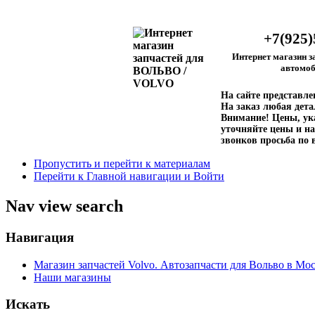
+7(925)
Интернет магазин з
автомоб
На сайте представл
На заказ любая дета
Внимание!
Цены, ука
уточняйте цены и на
звонков просьба по 
Пропустить и перейти к материалам
Перейти к Главной навигации и Войти
Nav view search
Навигация
Магазин запчастей Volvo. Автозапчасти для Вольво в Мос
Наши магазины
Искать