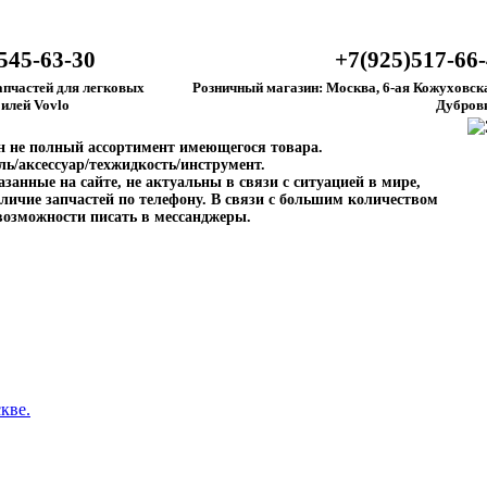
545-63-30
+7(925)517-66
апчастей для легковых
Розничный магазин: Москва, 6-ая Кожуховска
илей Vovlo
Дубров
ен не полный ассортимент имеющегося товара.
ль/аксессуар/техжидкость/инструмент.
занные на сайте, не актуальны в связи с ситуацией в мире,
личие запчастей по телефону. В связи с большим количеством
возможности писать в мессанджеры.
кве.