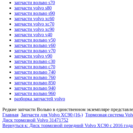
запчасти вольво s70
запчасти volvo s80
запчасти вольво s90
запчасти volvo xc60
запчасти volvo xc70
запчасти volvo xc90
запчасти volvo v40
запчасти вольво v50
запчасти вольво v60
запчасти вольво v70
запчасти volvo v90
запчасти вольво c30
запчасти вольво c70
запчасти вольво 740
запчасти вольво 760
запчасти вольво 850
запчасти вольво 940
запчасти вольво 960
разборка запчастей volvo
Редкие запчасти Вольво в единственном экземпляре представл
Главная
Запчасти для Volvo XC90 (16-)
Тормозная система Vol
Диск тормозной Volvo 31471752
Вернуться к: Диск тормозной передний Volvo XC90 с 2016 года