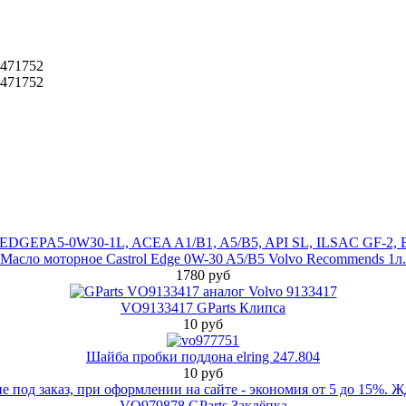
1471752
1471752
Масло моторное Castrol Edge 0W-30 A5/B5 Volvo Recommends 1л.
1780 руб
VO9133417 GParts Клипса
10 руб
Шайба пробки поддона elring 247.804
10 руб
VO979878 GParts Заклёпка