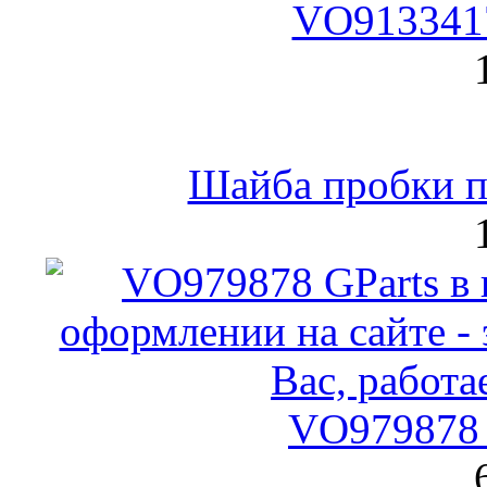
VO9133417
Шайба пробки по
VO979878 