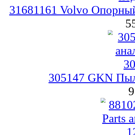
31681161 Volvo Опорны
5
305147 GKN Пыл
9