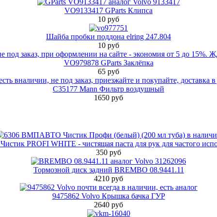
VO9133417 GParts Клипса
10 руб
Шайба пробки поддона elring 247.804
10 руб
VO979878 GParts Заклёпка
65 руб
C35177 Mann Фильтр воздушный
1650 руб
стик PROFI WHITE - чистящая паста для рук для частого испо
350 руб
Тормозной диск задний BREMBO 08.9441.11
4210 руб
9475862 Volvo Крышка бачка ГУР
2640 руб