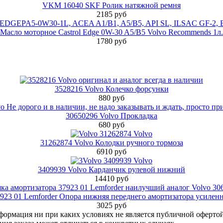
VKM 16040 SKF Ролик натяжной ремня
2185 руб
Масло моторное Castrol Edge 0W-30 A5/B5 Volvo Recommends 1л.
1780 руб
3528216 Volvo Колечко форсунки
880 руб
30650296 Volvo Прокладка
680 руб
31262874 Volvo Колодки ручного тормоза
6910 руб
3409939 Volvo Карданчик рулевой нижний
14410 руб
923 01 Lemforder Опора нижняя переднего амортизатора усилен
3025 руб
нформация ни при каких условиях не является публичной оферт