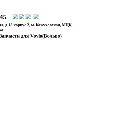
-45
я, д 18 корпус 2, м. Кожуховская, МЦК,
ка