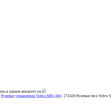
ены в нашем аккаунте на
Рулевое управление Volvo S80 (-06)
272428 Рулевая тяга Volvo S