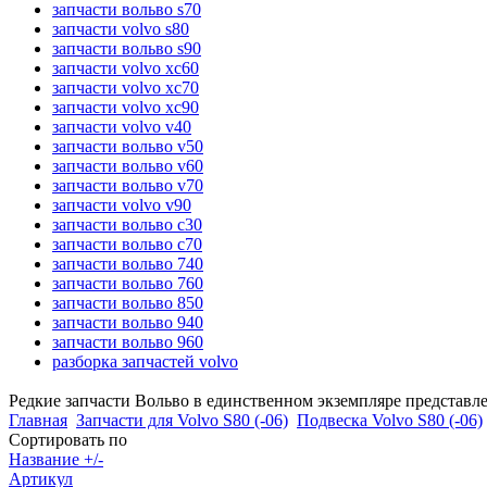
запчасти вольво s70
запчасти volvo s80
запчасти вольво s90
запчасти volvo xc60
запчасти volvo xc70
запчасти volvo xc90
запчасти volvo v40
запчасти вольво v50
запчасти вольво v60
запчасти вольво v70
запчасти volvo v90
запчасти вольво c30
запчасти вольво c70
запчасти вольво 740
запчасти вольво 760
запчасти вольво 850
запчасти вольво 940
запчасти вольво 960
разборка запчастей volvo
Редкие запчасти Вольво в единственном экземпляре представл
Главная
Запчасти для Volvo S80 (-06)
Подвеска Volvo S80 (-06)
Сортировать по
Название +/-
Артикул