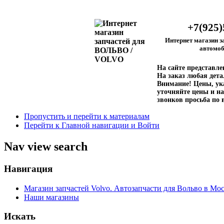
+7(925)
Интернет магазин з
автомоб
На сайте представл
На заказ любая дета
Внимание!
Цены, ука
уточняйте цены и на
звонков просьба по 
Пропустить и перейти к материалам
Перейти к Главной навигации и Войти
Nav view search
Навигация
Магазин запчастей Volvo. Автозапчасти для Вольво в Мос
Наши магазины
Искать