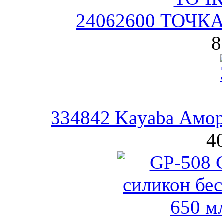
24062600 ТОЧКА
8
334842 Kayaba Амор
4