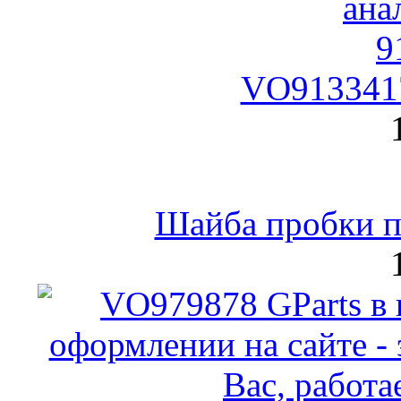
VO9133417
Шайба пробки по