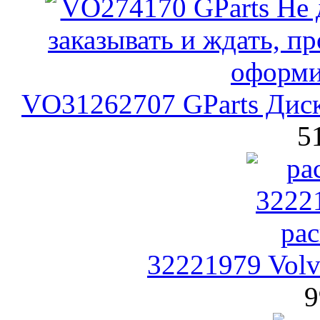
VO31262707 GParts Дис
5
32221979 Vol
9