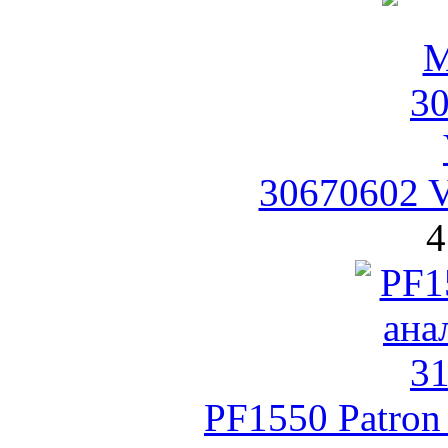
30670602 V
4
PF1550 Patro