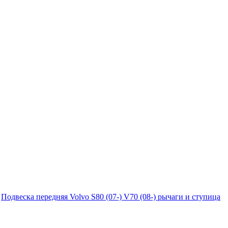
Подвеска передняя Volvo S80 (07-) V70 (08-) рычаги и ступица