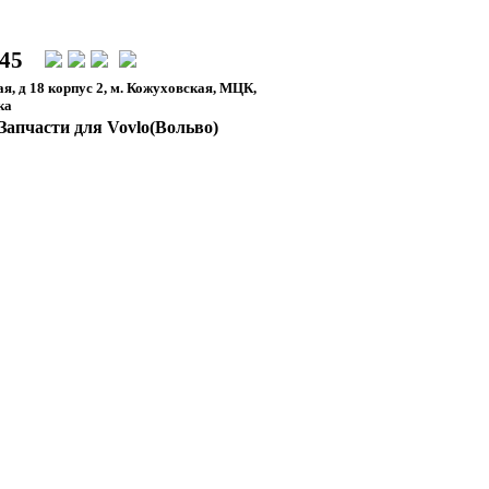
-45
я, д 18 корпус 2, м. Кожуховская, МЦК,
ка