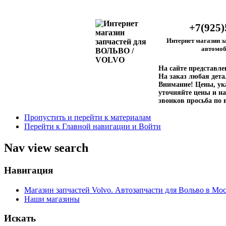
+7(925)
Интернет магазин з
автомоб
На сайте представл
На заказ любая дета
Внимание!
Цены, ука
уточняйте цены и на
звонков просьба по 
Пропустить и перейти к материалам
Перейти к Главной навигации и Войти
Nav view search
Навигация
Магазин запчастей Volvo. Автозапчасти для Вольво в Мос
Наши магазины
Искать