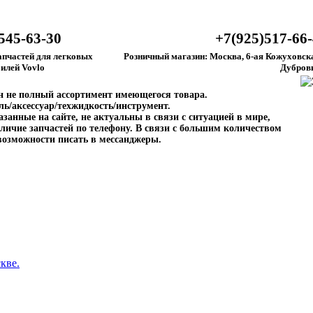
545-63-30
+7(925)517-66
апчастей для легковых
Розничный магазин: Москва, 6-ая Кожуховска
илей Vovlo
Дубров
ен не полный ассортимент имеющегося товара.
ль/аксессуар/техжидкость/инструмент.
занные на сайте, не актуальны в связи с ситуацией в мире,
личие запчастей по телефону. В связи с большим количеством
возможности писать в мессанджеры.
кве.