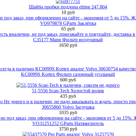
Шайба пробки поддона elring 247.804
10 руб
VO979878 GParts Заклёпка
65 руб
C35177 Mann Фильтр воздушный
1650 руб
KC0099S Kortex Фильтр салонный угольный
600 руб
51,5556 Scan-Tech Холостой ролик
435 руб
30655860 Volvo Заглушка
1035 руб
VO31251252 GParts Натяжелитель
3750 руб