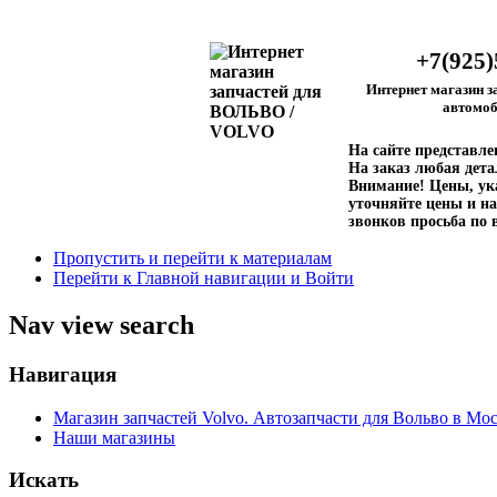
+7(925)
Интернет магазин з
автомоб
На сайте представл
На заказ любая дета
Внимание!
Цены, ука
уточняйте цены и на
звонков просьба по 
Пропустить и перейти к материалам
Перейти к Главной навигации и Войти
Nav view search
Навигация
Магазин запчастей Volvo. Автозапчасти для Вольво в Мос
Наши магазины
Искать