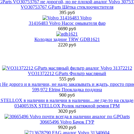
VO30753767 GParts Щётка стеклоочистителя
395 руб
31416483 Volvo Насос омывателя фар
6690 руб
Колодки задние TRW GDB1621
2220 руб
VO31372212 GParts Фильтр масляный
555 руб
599,972 Elring Прокладка поддона
900 руб
0340053SX STELLOX Ролик натяжной ремня ГРМ
3020 руб
30665496 Volvo Бачок ГУР
9920 руб