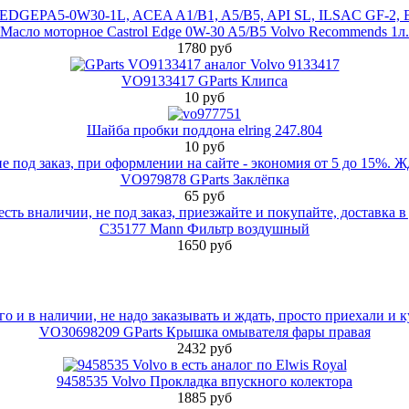
Масло моторное Castrol Edge 0W-30 A5/B5 Volvo Recommends 1л.
1780 руб
VO9133417 GParts Клипса
10 руб
Шайба пробки поддона elring 247.804
10 руб
VO979878 GParts Заклёпка
65 руб
C35177 Mann Фильтр воздушный
1650 руб
VO30698209 GParts Крышка омывателя фары правая
2432 руб
9458535 Volvo Прокладка впускного колектора
1885 руб