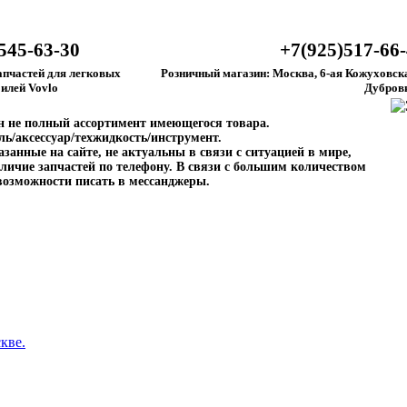
545-63-30
+7(925)517-66
апчастей для легковых
Розничный магазин: Москва, 6-ая Кожуховска
илей Vovlo
Дубров
ен не полный ассортимент имеющегося товара.
ль/аксессуар/техжидкость/инструмент.
занные на сайте, не актуальны в связи с ситуацией в мире,
личие запчастей по телефону. В связи с большим количеством
возможности писать в мессанджеры.
кве.