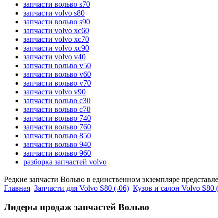
запчасти вольво s70
запчасти volvo s80
запчасти вольво s90
запчасти volvo xc60
запчасти volvo xc70
запчасти volvo xc90
запчасти volvo v40
запчасти вольво v50
запчасти вольво v60
запчасти вольво v70
запчасти volvo v90
запчасти вольво c30
запчасти вольво c70
запчасти вольво 740
запчасти вольво 760
запчасти вольво 850
запчасти вольво 940
запчасти вольво 960
разборка запчастей volvo
Редкие запчасти Вольво в единственном экземпляре представл
Главная
Запчасти для Volvo S80 (-06)
Кузов и салон Volvo S80 (
Лидеры продаж запчастей Вольво