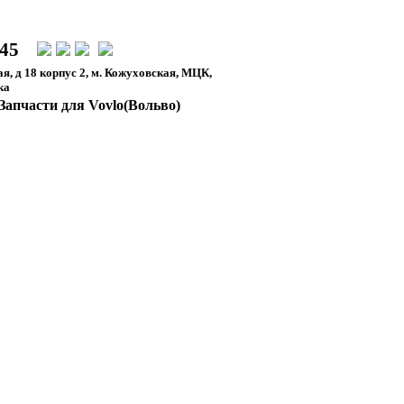
-45
я, д 18 корпус 2, м. Кожуховская, МЦК,
ка