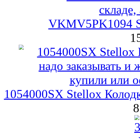
VKMV5PK1094 S
1
1054000SX Stellox Колод
8