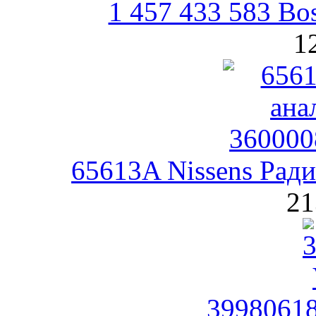
1 457 433 583 B
1
65613A Nissens Рад
21
39980618