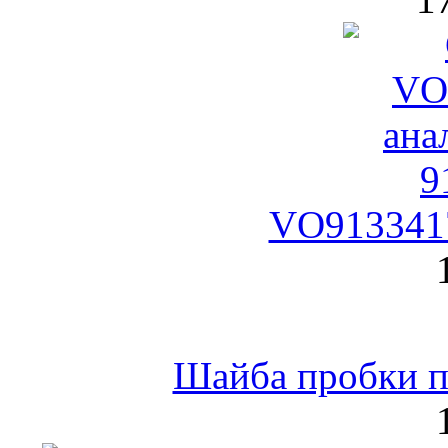
VO9133417
Шайба пробки по