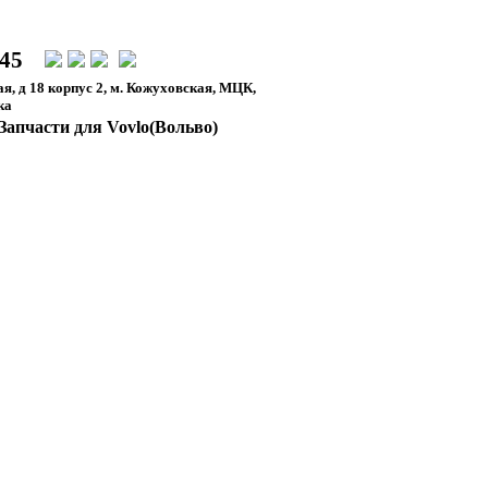
-45
я, д 18 корпус 2, м. Кожуховская, МЦК,
ка