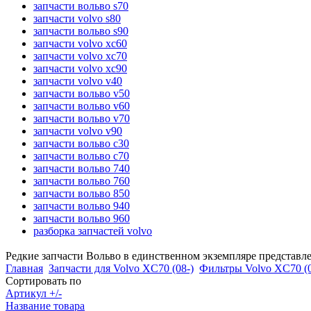
запчасти вольво s70
запчасти volvo s80
запчасти вольво s90
запчасти volvo xc60
запчасти volvo xc70
запчасти volvo xc90
запчасти volvo v40
запчасти вольво v50
запчасти вольво v60
запчасти вольво v70
запчасти volvo v90
запчасти вольво c30
запчасти вольво c70
запчасти вольво 740
запчасти вольво 760
запчасти вольво 850
запчасти вольво 940
запчасти вольво 960
разборка запчастей volvo
Редкие запчасти Вольво в единственном экземпляре представл
Главная
Запчасти для Volvo XC70 (08-)
Фильтры Volvo XC70 (0
Сортировать по
Артикул +/-
Название товара