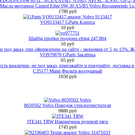
Масло моторное Castrol Edge 0W-30 A5/B5 Volvo Recommends 1л.
1780 руб
VO9133417 GParts Клипса
10 руб
Шайба пробки поддона elring 247.804
10 руб
VO979878 GParts Заклёпка
65 руб
C35177 Mann Фильтр воздушный
1650 руб
8659502 Volvo Поводок стеклоочистителя
9880 руб
JTE341 TRW Наконечник рулевой тяги
1745 руб