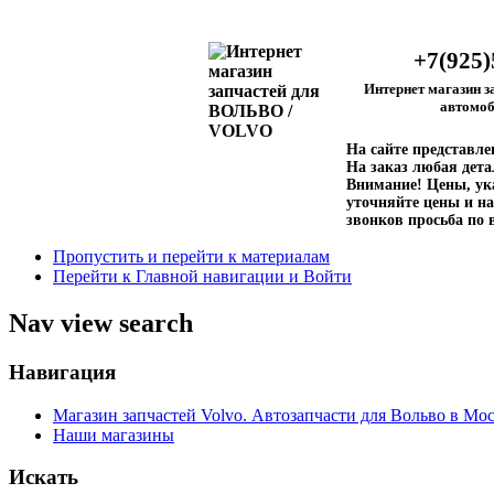
+7(925)
Интернет магазин з
автомоб
На сайте представл
На заказ любая дета
Внимание!
Цены, ука
уточняйте цены и на
звонков просьба по 
Пропустить и перейти к материалам
Перейти к Главной навигации и Войти
Nav view search
Навигация
Магазин запчастей Volvo. Автозапчасти для Вольво в Мос
Наши магазины
Искать