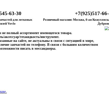
545-63-30
+7(925)517-66
апчастей для легковых
Розничный магазин: Москва, 6-ая Кожуховска
илей Vovlo
Дубров
ен не полный ассортимент имеющегося товара.
ль/аксессуар/техжидкость/инструмент.
занные на сайте, не актуальны в связи с ситуацией в мире,
личие запчастей по телефону. В связи с большим количеством
возможности писать в мессанджеры.
кве.