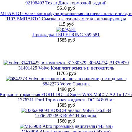
92196403 Textar Диск тормозной задний
5610 руб
1103 ВМПАВТО Смазка пластичная металлоплакирующая
115 руб
Прокладка ГБЦ ELRING 359,581
1585 руб
31401425 Volvo Комплект ремень и натяжитель
11765 руб
6842273 Volvo Сальник
1490 руб
1776311 Ford Тормозная жидкость DOT4 805 мл
1585 руб
1 006 209 693 BOSCH Бендикс
1560 руб
MF390R Abro Промывка двигателя (443 мл)