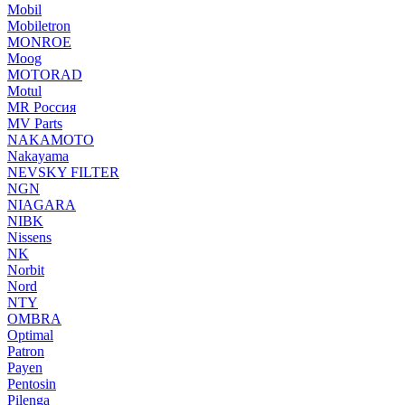
Mobil
Mobiletron
MONROE
Moog
MOTORAD
Motul
MR Россия
MV Parts
NAKAMOTO
Nakayama
NEVSKY FILTER
NGN
NIAGARA
NIBK
Nissens
NK
Norbit
Nord
NTY
OMBRA
Optimal
Patron
Payen
Pentosin
Pilenga