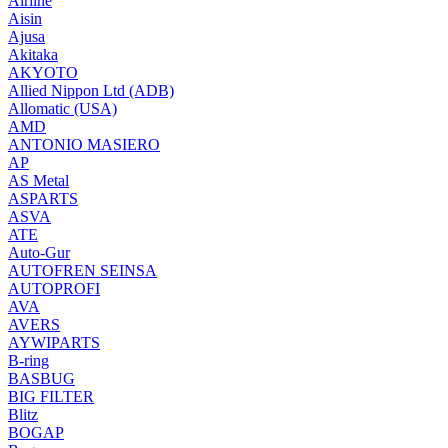
Airline
Aisin
Ajusa
Akitaka
AKYOTO
Allied Nippon Ltd (ADB)
Allomatic (USA)
AMD
ANTONIO MASIERO
AP
AS Metal
ASPARTS
ASVA
ATE
Auto-Gur
AUTOFREN SEINSA
AUTOPROFI
AVA
AVERS
AYWIPARTS
B-ring
BASBUG
BIG FILTER
Blitz
BOGAP