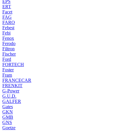
EPS
ERT
Facet
FAG
FARO
Febest
Febi
Fenox
Ferodo
Filtron
Fischer
Ford
FORTECH
Foster
Fram
FRANCECAR
FRENKIT
G-Power
G.U.D.
GALFER
Gates
GKN
GMB
GNS
Goetze