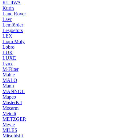
KUJIWA
Kurin
Land Rover
Lavr
Lemförder
Lesjoefors
LEX
Liqui Moly
Lobro
LUK
LUXE
Lynx
M-Filter
Mahle
MALO
Mann
MANNOL
Mapco
MasterKit
Mecarm
Metelli
METZGER
Meyle
MILES
Mitsubishi