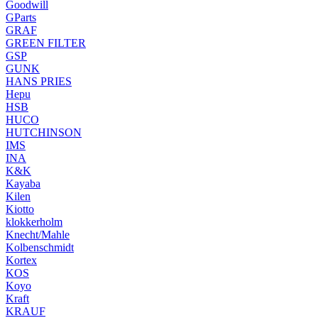
Goodwill
GParts
GRAF
GREEN FILTER
GSP
GUNK
HANS PRIES
Hepu
HSB
HUCO
HUTCHINSON
IMS
INA
K&K
Kayaba
Kilen
Kiotto
klokkerholm
Knecht/Mahle
Kolbenschmidt
Kortex
KOS
Koyo
Kraft
KRAUF