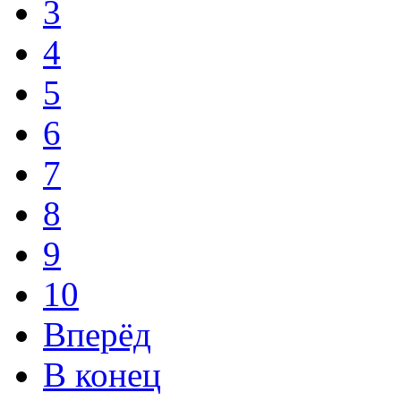
3
4
5
6
7
8
9
10
Вперёд
В конец