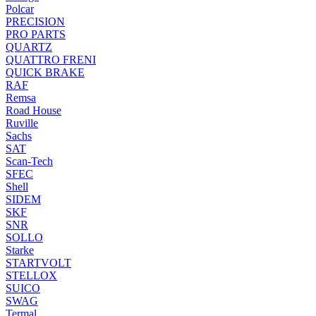
Polcar
PRECISION
PRO PARTS
QUARTZ
QUATTRO FRENI
QUICK BRAKE
RAF
Remsa
Road House
Ruville
Sachs
SAT
Scan-Tech
SFEC
Shell
SIDEM
SKF
SNR
SOLLO
Starke
STARTVOLT
STELLOX
SUICO
SWAG
Termal