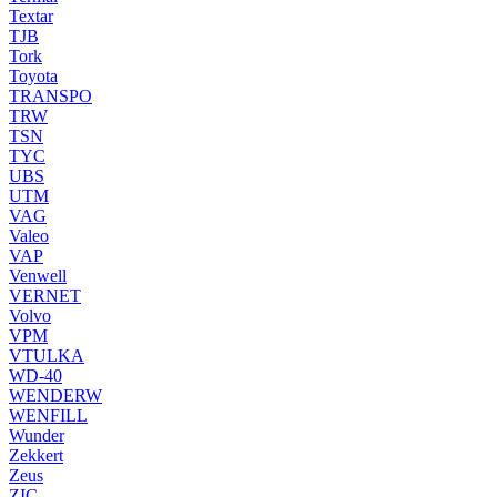
Textar
TJB
Tork
Toyota
TRANSPO
TRW
TSN
TYC
UBS
UTM
VAG
Valeo
VAP
Venwell
VERNET
Volvo
VPM
VTULKA
WD-40
WENDERW
WENFILL
Wunder
Zekkert
Zeus
ZIC