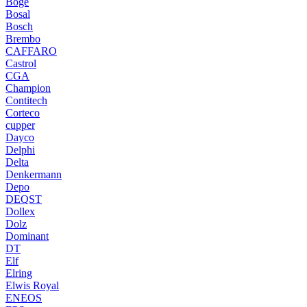
Boge
Bosal
Bosch
Brembo
CAFFARO
Castrol
CGA
Champion
Contitech
Corteco
cupper
Dayco
Delphi
Delta
Denkermann
Depo
DEQST
Dollex
Dolz
Dominant
DT
Elf
Elring
Elwis Royal
ENEOS