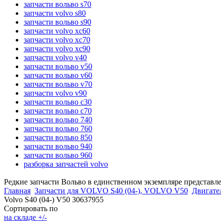
запчасти вольво s70
запчасти volvo s80
запчасти вольво s90
запчасти volvo xc60
запчасти volvo xc70
запчасти volvo xc90
запчасти volvo v40
запчасти вольво v50
запчасти вольво v60
запчасти вольво v70
запчасти volvo v90
запчасти вольво c30
запчасти вольво c70
запчасти вольво 740
запчасти вольво 760
запчасти вольво 850
запчасти вольво 940
запчасти вольво 960
разборка запчастей volvo
Редкие запчасти Вольво в единственном экземпляре представл
Главная
Запчасти для VOLVO S40 (04-), VOLVO V50
Двигател
Volvo S40 (04-) V50 30637955
Сортировать по
на складе +/-