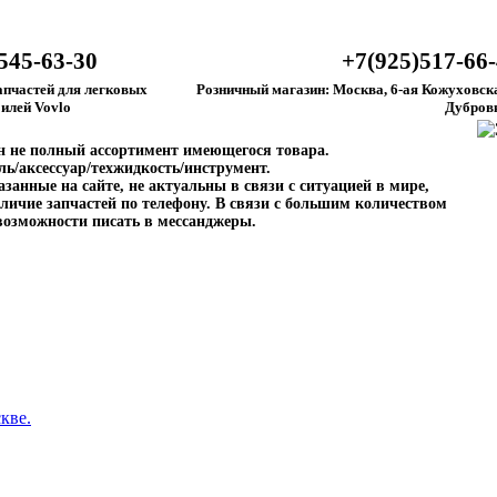
545-63-30
+7(925)517-66
апчастей для легковых
Розничный магазин: Москва, 6-ая Кожуховска
илей Vovlo
Дубров
ен не полный ассортимент имеющегося товара.
ль/аксессуар/техжидкость/инструмент.
занные на сайте, не актуальны в связи с ситуацией в мире,
личие запчастей по телефону. В связи с большим количеством
возможности писать в мессанджеры.
кве.