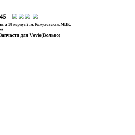
-45
я, д 18 корпус 2, м. Кожуховская, МЦК,
ка