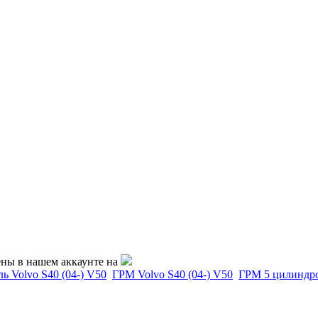
ены в нашем аккаунте на
ь Volvo S40 (04-) V50
ГРМ Volvo S40 (04-) V50
ГРМ 5 цилиндро