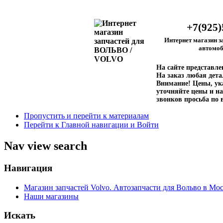
+7(925)
Интернет магазин з
автомоб
На сайте представл
На заказ любая дета
Внимание!
Цены, ука
уточняйте цены и на
звонков просьба по 
Пропустить и перейти к материалам
Перейти к Главной навигации и Войти
Nav view search
Навигация
Магазин запчастей Volvo. Автозапчасти для Вольво в Мос
Наши магазины
Искать