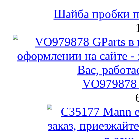
Шайба пробки по
VO979878 