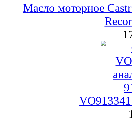
Масло моторное Castr
Reco
1
VO9133417