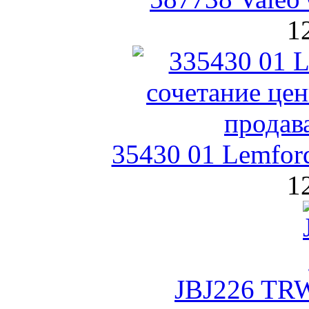
1
35430 01 Lemford
1
JBJ226 TR