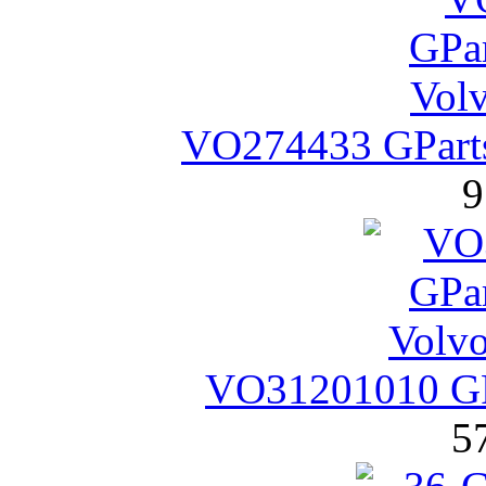
VO274433 GPart
9
VO31201010 GP
5