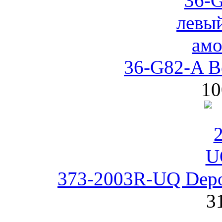
36-G82-A B
10
373-2003R-UQ Depo
3