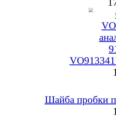
1
VO9133417
Шайба пробки по