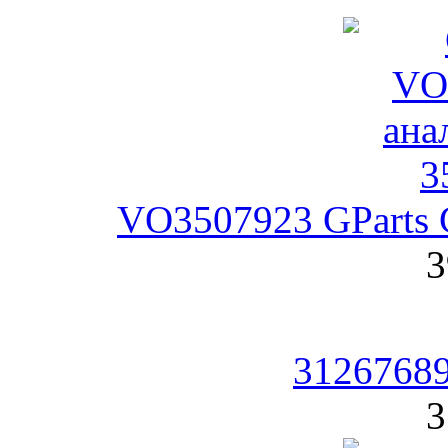
VO3507923 GParts 
3
31267689
3