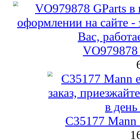
VO979878 
C35177 Mann
1