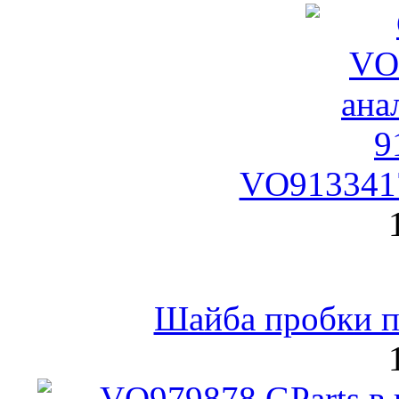
VO9133417
Шайба пробки по