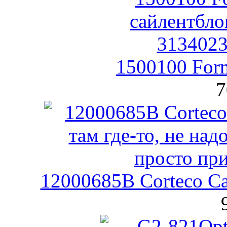
1500100 For
7
12000685B Corteco С