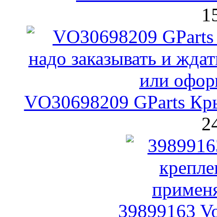
1
VO30698209 GParts Кр
2
39899163 Vo