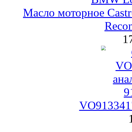
Масло моторное Castr
Reco
1
VO9133417