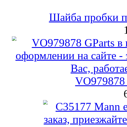
Шайба пробки по
VO979878 