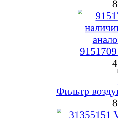
8
9151709
4
Фильтр возд
8