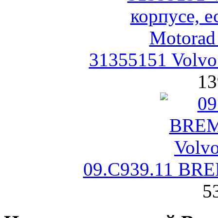
31355151 Volvo
13
09.C939.11 BR
5