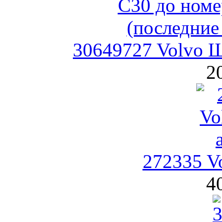
30649727 Volvo Щ
2
272335 V
4