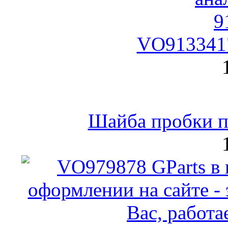
VO9133417
Шайба пробки по