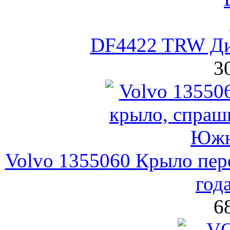
DF4422 TRW Ди
3
Volvo 1355060 Крыло пере
год
6