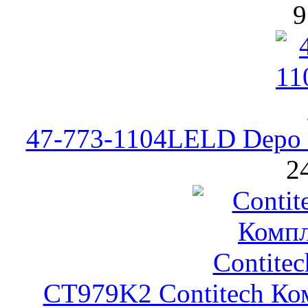
9
47-773-1104LELD Depo С
2
CT979K2 Contitech Ко