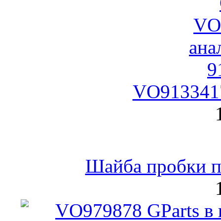
VO9133417
Шайба пробки по