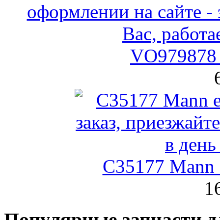
VO979878 
C35177 Mann
1
Популярные запчасти д