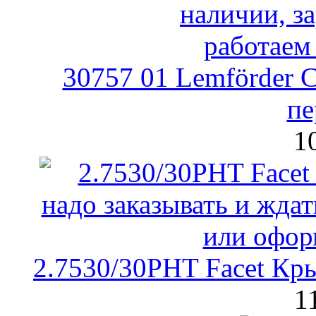
30757 01 Lemförder 
пе
1
2.7530/30PHT Facet Кр
1