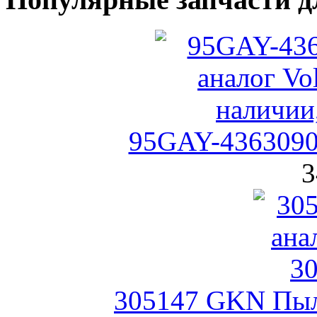
95GAY-436309
3
305147 GKN Пыл