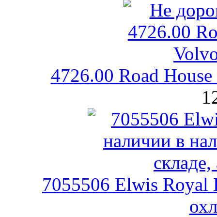
4726.00 Road House
1
7055506 Elwis Royal
ох