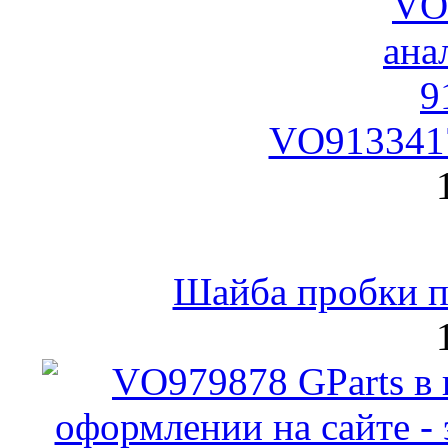
VO9133417
Шайба пробки по