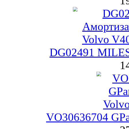
1
DG02491 MILES
1
VO30636704 GPa