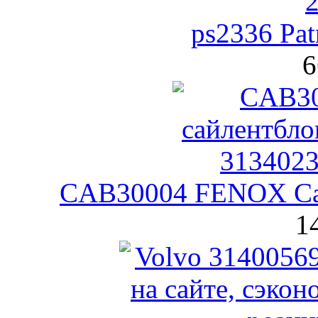
ps2336 Pat
6
CAB30004 FENOX Са
1