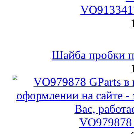
VO9133417
Шайба пробки по
VO979878 