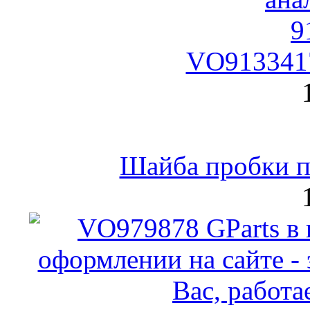
VO9133417
Шайба пробки по