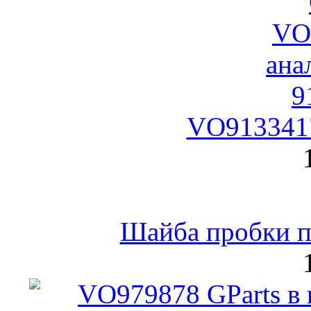
VO9133417
Шайба пробки по