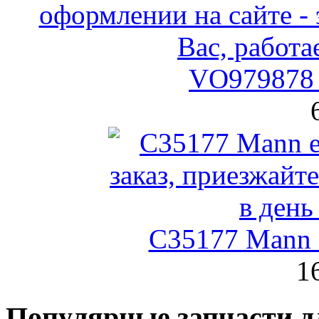
VO979878 
C35177 Mann
1
Популярные запчасти д