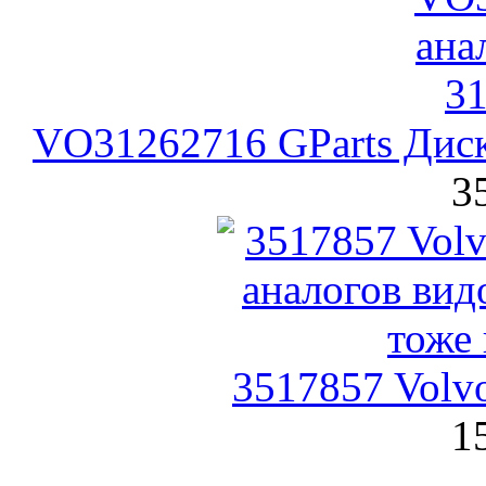
VO31262716 GParts Дис
3
3517857 Volv
1