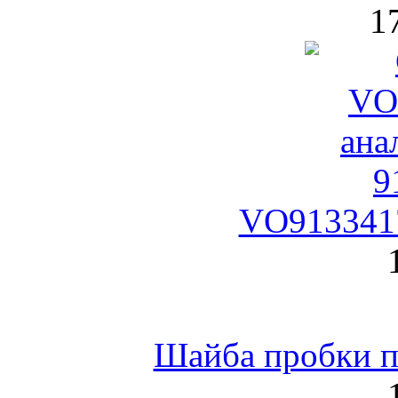
1
VO9133417
Шайба пробки по