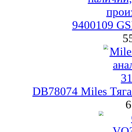
9400109 GS
5
DB78074 Miles Тяга
6