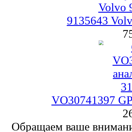
9135643 Vol
7
VO30741397 GPa
2
Обращаем ваше внимание