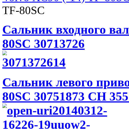
TF-80SC
Сальник входного ва
80SC 30713726
Сальник левого прив
80SC 30751873 CH 355