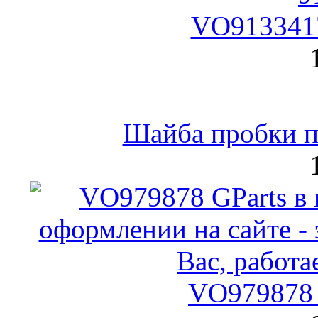
VO9133417
Шайба пробки по
VO979878 