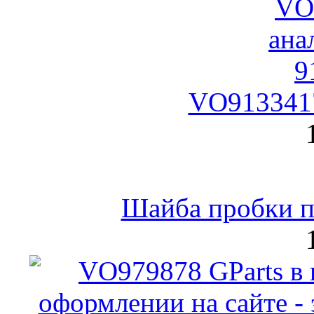
VO9133417
Шайба пробки по