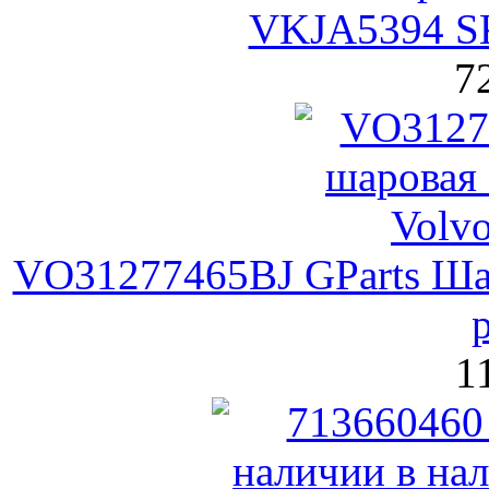
VKJA5394 S
7
VO31277465BJ GParts Шар
1