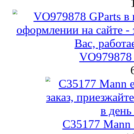
VO979878 
C35177 Mann