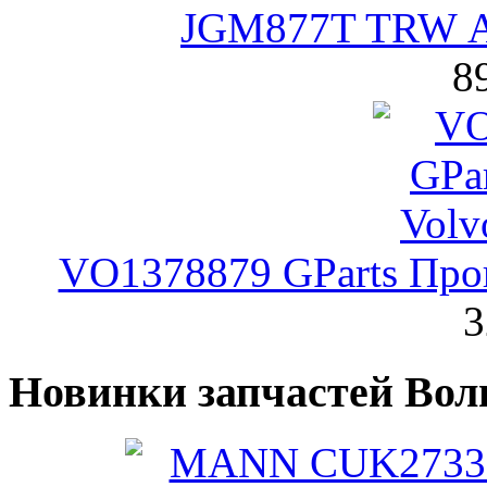
JGM877T TRW А
8
VO1378879 GParts Прок
3
Новинки запчастей Вол