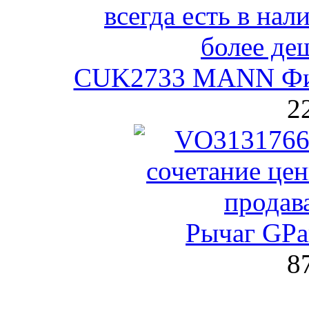
CUK2733 MANN Фил
2
Рычаг GPa
8