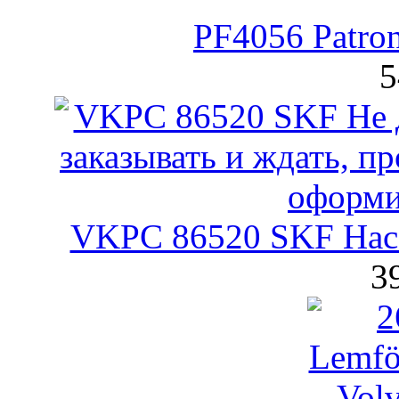
PF4056 Patro
5
VKPC 86520 SKF Нас
3