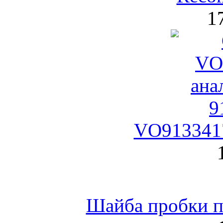
1
VO9133417
Шайба пробки по