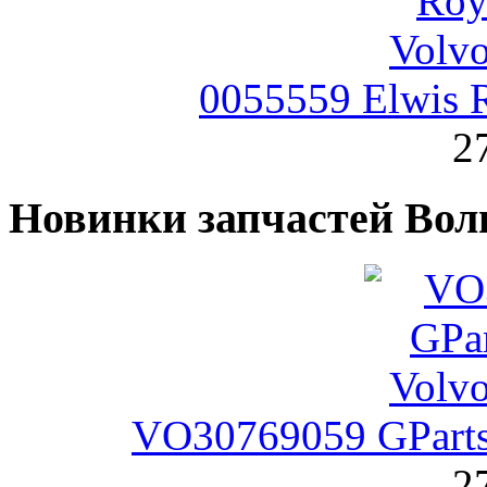
0055559 Elwis 
2
Новинки запчастей Вол
VO30769059 GParts
2