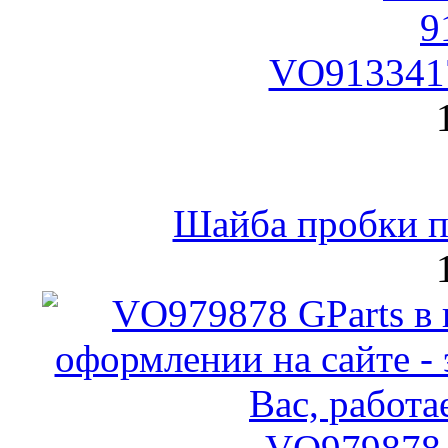
VO9133417
Шайба пробки по