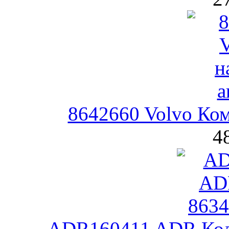
8642660 Volvo Ком
4
ADR160411 ADR Кол