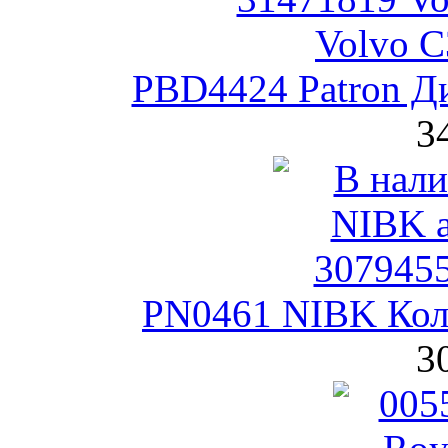
PBD4424 Patron Д
3
PN0461 NIBK Кол
3