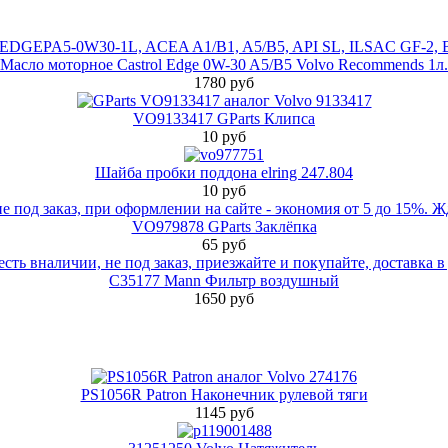
Масло моторное Castrol Edge 0W-30 A5/B5 Volvo Recommends 1л.
1780 руб
VO9133417 GParts Клипса
10 руб
Шайба пробки поддона elring 247.804
10 руб
VO979878 GParts Заклёпка
65 руб
C35177 Mann Фильтр воздушный
1650 руб
PS1056R Patron Наконечник рулевой тяги
1145 руб