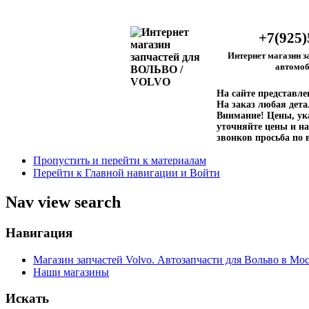
+7(925)
Интернет магазин з
автомоб
На сайте представл
На заказ любая дета
Внимание!
Цены, ука
уточняйте цены и на
звонков просьба по 
Пропустить и перейти к материалам
Перейти к Главной навигации и Войти
Nav view search
Навигация
Магазин запчастей Volvo. Автозапчасти для Вольво в Мос
Наши магазины
Искать