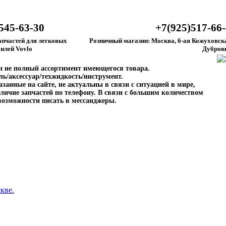
545-63-30
+7(925)517-66
апчастей для легковых
Розничный магазин: Москва, 6-ая Кожуховска
илей Vovlo
Дубров
ен не полный ассортимент имеющегося товара.
ль/аксессуар/техжидкость/инструмент.
занные на сайте, не актуальны в связи с ситуацией в мире,
личие запчастей по телефону. В связи с большим количеством
возможности писать в мессанджеры.
кве.