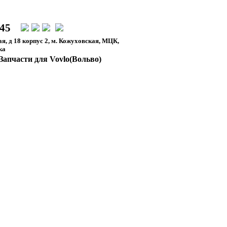
-45
я, д 18 корпус 2, м. Кожуховская, МЦК,
ка