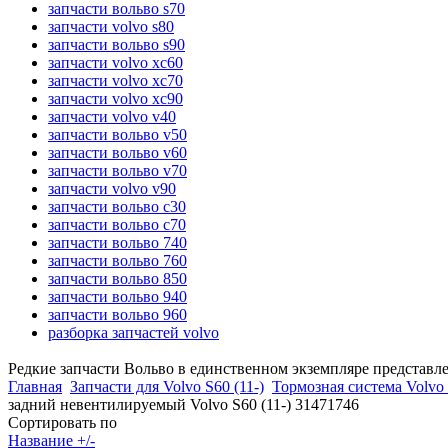
запчасти вольво s70
запчасти volvo s80
запчасти вольво s90
запчасти volvo xc60
запчасти volvo xc70
запчасти volvo xc90
запчасти volvo v40
запчасти вольво v50
запчасти вольво v60
запчасти вольво v70
запчасти volvo v90
запчасти вольво c30
запчасти вольво c70
запчасти вольво 740
запчасти вольво 760
запчасти вольво 850
запчасти вольво 940
запчасти вольво 960
разборка запчастей volvo
Редкие запчасти Вольво в единственном экземпляре представл
Главная
Запчасти для Volvo S60 (11-)
Тормозная система Volvo 
задний невентилируемый Volvo S60 (11-) 31471746
Сортировать по
Название +/-