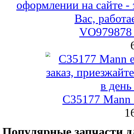
VO979878 
C35177 Mann
1
Популярные запчасти д