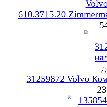
610.3715.20 Zimmerm
5
31259872 Volvo Ко
23