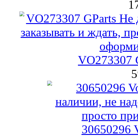
1
VO273307 G
5
30650296 