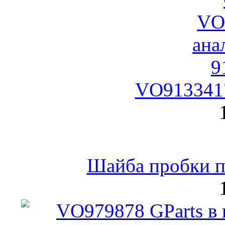
VO9133417
Шайба пробки по