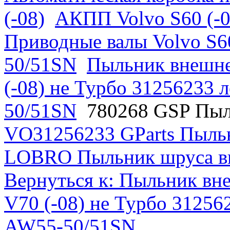
(-08)
АКПП Volvo S60 (-0
Приводные валы Volvo S60
50/51SN
Пыльник внешнег
(-08) не Турбо 31256233
50/51SN
780268 GSP Пыл
VO31256233 GParts Пыль
LOBRO Пыльник шруса 
Вернуться к: Пыльник вне
V70 (-08) не Турбо 3125
AW55-50/51SN