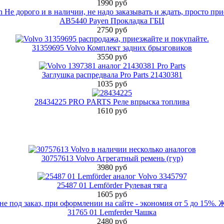
1990 руб
AB5440 Payen Прокладка ГБЦ
2750 руб
31359695 Volvo Комплект задних брызговиков
3550 руб
Заглушка распредвала Pro Parts 21430381
1035 руб
28434225 PRO PARTS Реле впрыска топлива
1610 руб
30757613 Volvo Агрегатный ремень (гур)
3980 руб
25487 01 Lemförder Рулевая тяга
1605 руб
31765 01 Lemferder Чашка
2480 руб