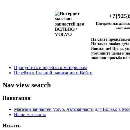
+7(925)
Интернет магазин з
автомоб
На сайте представл
На заказ любая дета
Внимание!
Цены, ука
уточняйте цены и на
звонков просьба по 
Пропустить и перейти к материалам
Перейти к Главной навигации и Войти
Nav view search
Навигация
Магазин запчастей Volvo. Автозапчасти для Вольво в Мос
Наши магазины
Искать