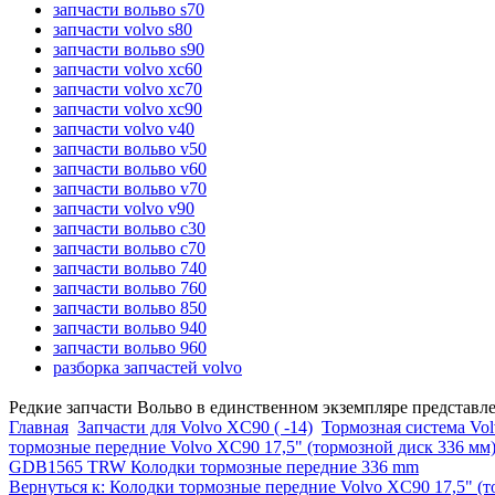
запчасти вольво s70
запчасти volvo s80
запчасти вольво s90
запчасти volvo xc60
запчасти volvo xc70
запчасти volvo xc90
запчасти volvo v40
запчасти вольво v50
запчасти вольво v60
запчасти вольво v70
запчасти volvo v90
запчасти вольво c30
запчасти вольво c70
запчасти вольво 740
запчасти вольво 760
запчасти вольво 850
запчасти вольво 940
запчасти вольво 960
разборка запчастей volvo
Редкие запчасти Вольво в единственном экземпляре представл
Главная
Запчасти для Volvo XC90 ( -14)
Тормозная система Vol
тормозные передние Volvo XC90 17,5" (тормозной диск 336 мм
GDB1565 TRW Колодки тормозные передние 336 mm
Вернуться к: Колодки тормозные передние Volvo XC90 17,5" (т