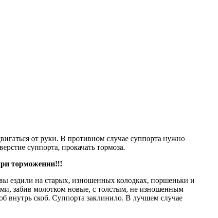
игаться от руки. В противном случае суппорта нужно
верстие суппорта, прокачать тормоза.
при
торможении!!!
а вы ездили на старых, изношенных колодках, поршеньки и
ями, забив молотком новые, с толстым, не изношенным
б внутрь скоб. Суппорта заклинило. В лучшем случае