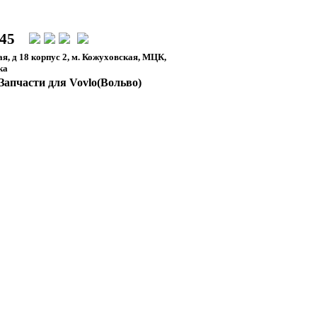
-45
я, д 18 корпус 2, м. Кожуховская, МЦК,
ка