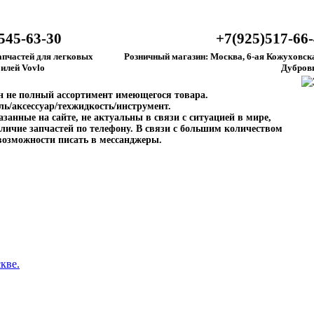
545-63-30
+7(925)517-66
апчастей для легковых
Розничный магазин: Москва, 6-ая Кожуховска
илей Vovlo
Дубров
ен не полный ассортимент имеющегося товара.
ль/аксессуар/техжидкость/инструмент.
занные на сайте, не актуальны в связи с ситуацией в мире,
личие запчастей по телефону. В связи с большим количеством
возможности писать в мессанджеры.
кве.