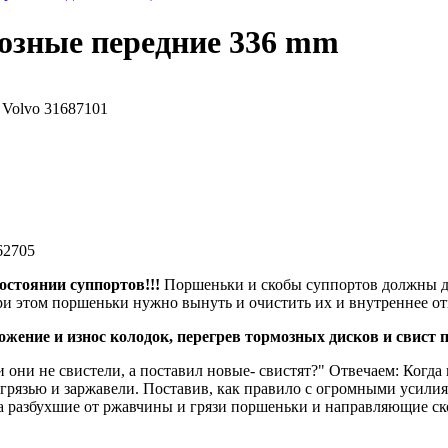
озные передние 336 mm
 Volvo 31687101
62705
остоянии суппортов!!!
Поршеньки и скобы суппортов должны дв
При этом поршеньки нужно вынуть и очистить их и внутреннее от
ние и износ колодок, перегрев тормозных дисков и свист 
и они не свистели, а поставил новые- свистят?" Отвечаем: Когд
грязью и заржавели. Поставив, как правило с огромными усили
 разбухшие от ржавчины и грязи поршеньки и направляющие ско