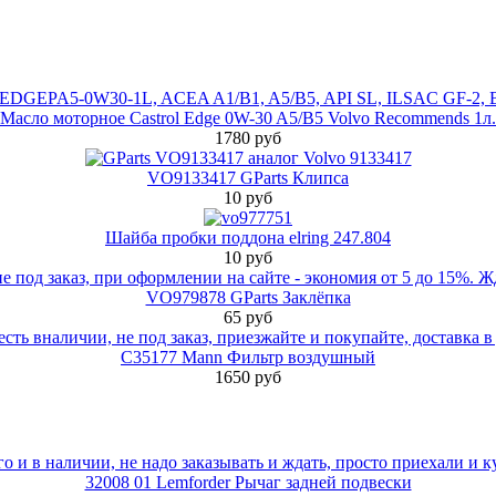
Масло моторное Castrol Edge 0W-30 A5/B5 Volvo Recommends 1л.
1780 руб
VO9133417 GParts Клипса
10 руб
Шайба пробки поддона elring 247.804
10 руб
VO979878 GParts Заклёпка
65 руб
C35177 Mann Фильтр воздушный
1650 руб
32008 01 Lemforder Рычаг задней подвески