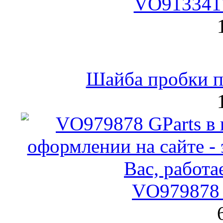
VO9133417
Шайба пробки по
VO979878 