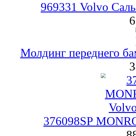
969331 Volvo Сал
6
Молдинг переднего ба
3
376098SP MONRO
8