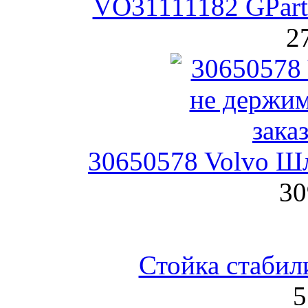
VO31111182 GPart
2
30650578 Volvo Шл
30
Стойка стабил
5