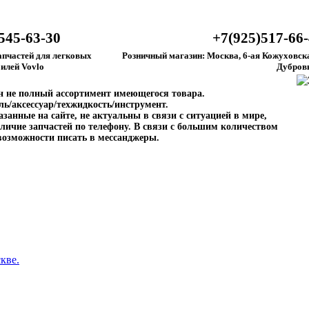
545-63-30
+7(925)517-66
апчастей для легковых
Розничный магазин: Москва, 6-ая Кожуховска
илей Vovlo
Дубров
ен не полный ассортимент имеющегося товара.
ль/аксессуар/техжидкость/инструмент.
занные на сайте, не актуальны в связи с ситуацией в мире,
личие запчастей по телефону. В связи с большим количеством
возможности писать в мессанджеры.
кве.