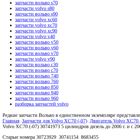
запчасти вольво s70
запчасти volvo s80
запчасти вольво s90
запчасти volvo xc60
запчасти volvo xc70
запчасти volvo xc90
запчасти volvo v40
запчасти вольво v50
запчасти вольво v60
запчасти вольво v70
запчасти volvo v90
запчасти вольво c30
запчасти вольво c70
запчасти вольво 740
запчасти вольво 760
запчасти вольво 850
запчасти вольво 940
запчасти вольво 960
разборка запчастей volvo
Редкие запчасти Вольво в единственном экземпляре представл
Главная
Запчасти для Volvo XC70 (-07)
Двигатель Volvo XC70 
Volvo XC70 (-07) 30741973 5 цилиндров дизель до 2006 г. и с
Старые номера 30723929 30741154 8683455