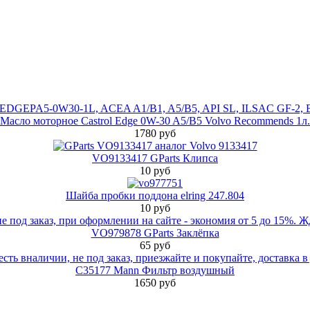
Масло моторное Castrol Edge 0W-30 A5/B5 Volvo Recommends 1л.
1780 руб
VO9133417 GParts Клипса
10 руб
Шайба пробки поддона elring 247.804
10 руб
VO979878 GParts Заклёпка
65 руб
C35177 Mann Фильтр воздушный
1650 руб