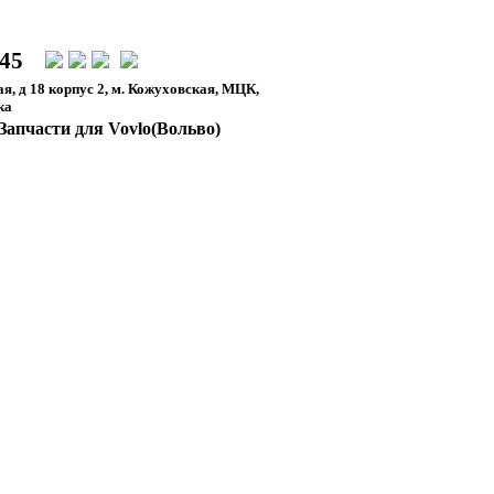
-45
я, д 18 корпус 2, м. Кожуховская, МЦК,
ка