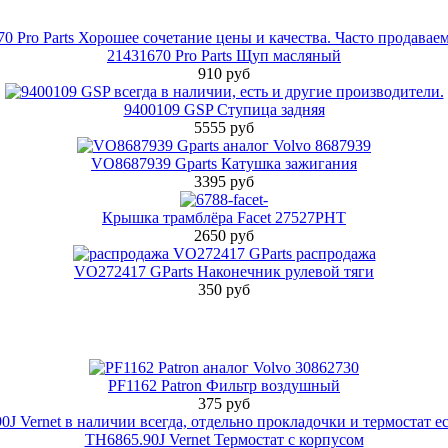
21431670 Pro Parts Щуп масляный
910 руб
9400109 GSP Ступица задняя
5555 руб
VO8687939 Gparts Катушка зажигания
3395 руб
Крышка трамблёра Facet 27527PHT
2650 руб
VO272417 GParts Наконечник рулевой тяги
350 руб
PF1162 Patron Фильтр воздушный
375 руб
TH6865.90J Vernet Термостат с корпусом