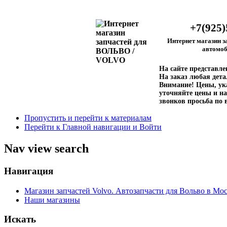
+7(925)
Интернет магазин з
автомоб
На сайте представл
На заказ любая дета
Внимание!
Цены, ука
уточняйте цены и на
звонков просьба по 
Пропустить и перейти к материалам
Перейти к Главной навигации и Войти
Nav view search
Навигация
Магазин запчастей Volvo. Автозапчасти для Вольво в Мос
Наши магазины
Искать