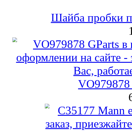
Шайба пробки по
VO979878 