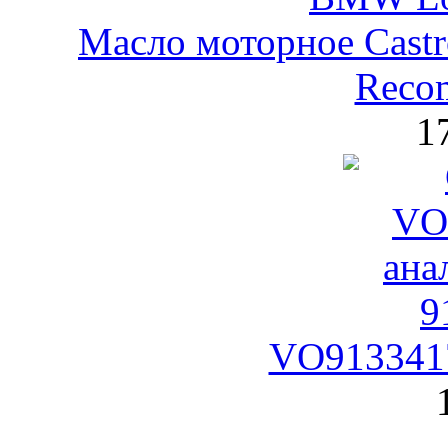
Масло моторное Castr
Reco
1
VO9133417