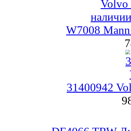
W7008 Mann
7
31400942 Vo
9