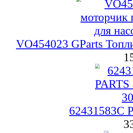
VO454023 GParts Топл
1
62431583C 
3