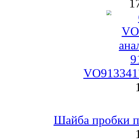
1
VO9133417
Шайба пробки по