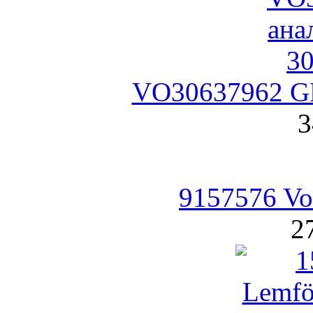
VO30637962 GP
3
9157576 Vo
2