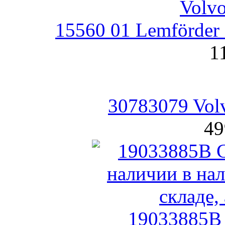
15560 01 Lemförder
1
30783079 Vol
49
19033885B 