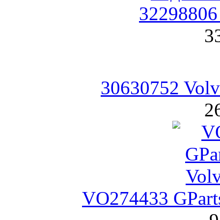
32298806
3
30630752 Vol
2
VO274433 GPart