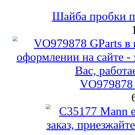
Шайба пробки по
VO979878 