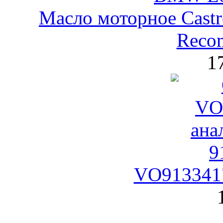
Масло моторное Castr
Reco
1
VO9133417