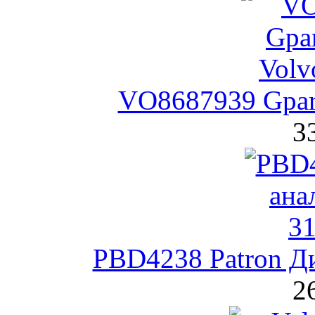
VO8687939 Gpar
3
PBD4238 Patron Д
2