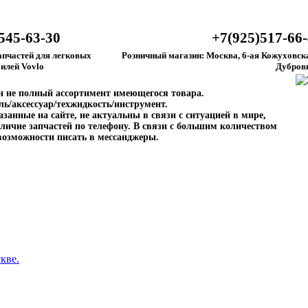
545-63-30
+7(925)517-66
апчастей для легковых
Розничный магазин: Москва, 6-ая Кожуховска
илей Vovlo
Дубров
ен не полный ассортимент имеющегося товара.
ль/аксессуар/техжидкость/инструмент.
занные на сайте, не актуальны в связи с ситуацией в мире,
личие запчастей по телефону. В связи с большим количеством
возможности писать в мессанджеры.
кве.