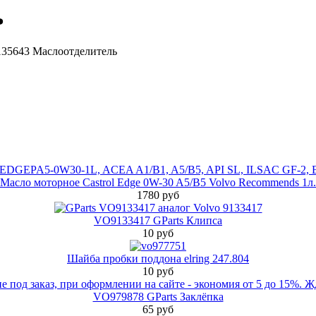
ь
135643 Маслоотделитель
Масло моторное Castrol Edge 0W-30 A5/B5 Volvo Recommends 1л.
1780 руб
VO9133417 GParts Клипса
10 руб
Шайба пробки поддона elring 247.804
10 руб
VO979878 GParts Заклёпка
65 руб