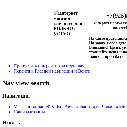
+7(925)
Интернет магазин з
автомоб
На сайте представл
На заказ любая дета
Внимание!
Цены, ука
уточняйте цены и на
звонков просьба по 
Пропустить и перейти к материалам
Перейти к Главной навигации и Войти
Nav view search
Навигация
Магазин запчастей Volvo. Автозапчасти для Вольво в Мос
Наши магазины
Искать