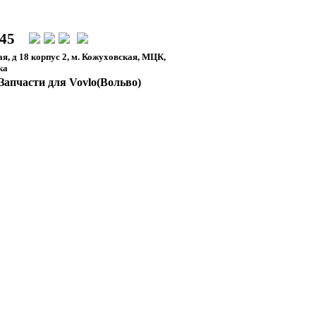
-45
я, д 18 корпус 2, м. Кожуховская, МЦК,
ка