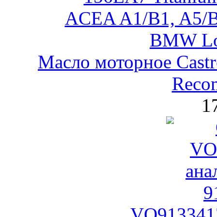
Масло моторное Castr
Reco
1
VO9133417