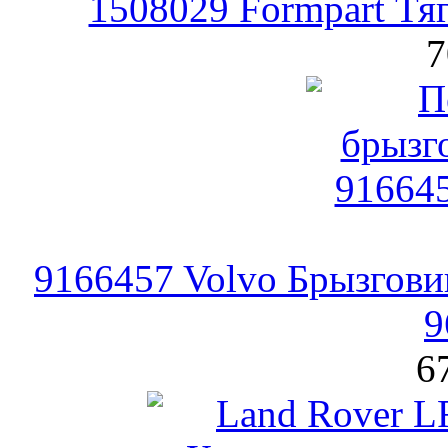
1508029 Formpart Тяг
7
9166457 Volvo Брызговик
9
6