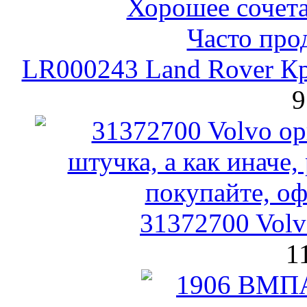
LR000243 Land Rover К
9
31372700 Vol
1