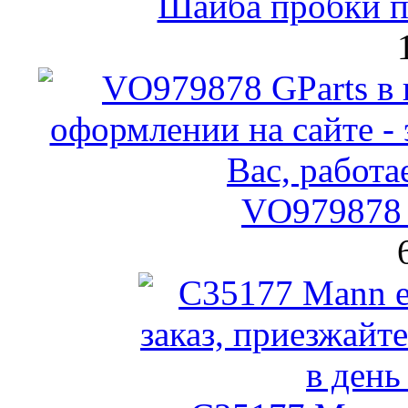
Шайба пробки по
VO979878 