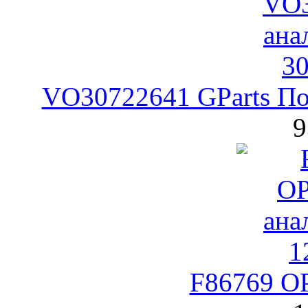
VO30722641 GParts По
9
F86769 O