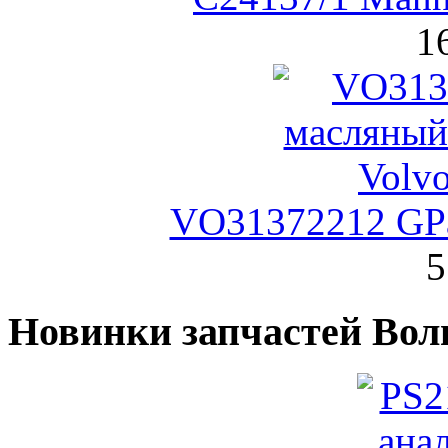
1
VO31372212 GPa
5
Новинки запчастей Вол