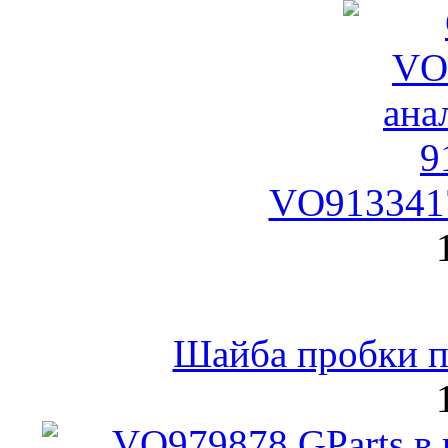
VO9133417
Шайба пробки по