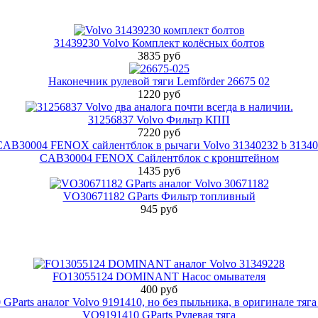
31439230 Volvo Комплект колёсных болтов
3835 руб
Наконечник рулевой тяги Lemförder 26675 02
1220 руб
31256837 Volvo Фильтр КПП
7220 руб
CAB30004 FENOX Сайлентблок с кронштейном
1435 руб
VO30671182 GParts Фильтр топливный
945 руб
FO13055124 DOMINANT Насос омывателя
400 руб
VO9191410 GParts Рулевая тяга