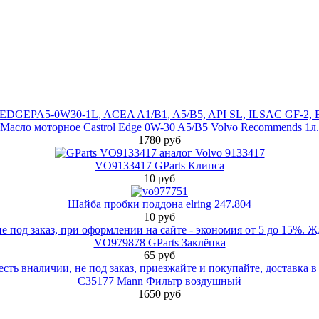
Масло моторное Castrol Edge 0W-30 A5/B5 Volvo Recommends 1л.
1780 руб
VO9133417 GParts Клипса
10 руб
Шайба пробки поддона elring 247.804
10 руб
VO979878 GParts Заклёпка
65 руб
C35177 Mann Фильтр воздушный
1650 руб