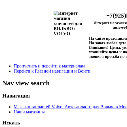
+7(925)
Интернет магазин з
автомоб
На сайте представл
На заказ любая дета
Внимание!
Цены, ука
уточняйте цены и на
звонков просьба по 
Пропустить и перейти к материалам
Перейти к Главной навигации и Войти
Nav view search
Навигация
Магазин запчастей Volvo. Автозапчасти для Вольво в Мос
Наши магазины
Искать