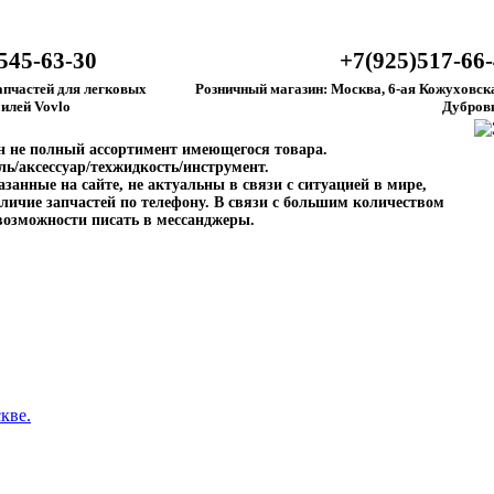
545-63-30
+7(925)517-66
апчастей для легковых
Розничный магазин: Москва, 6-ая Кожуховска
илей Vovlo
Дубров
ен не полный ассортимент имеющегося товара.
ль/аксессуар/техжидкость/инструмент.
занные на сайте, не актуальны в связи с ситуацией в мире,
личие запчастей по телефону. В связи с большим количеством
возможности писать в мессанджеры.
кве.