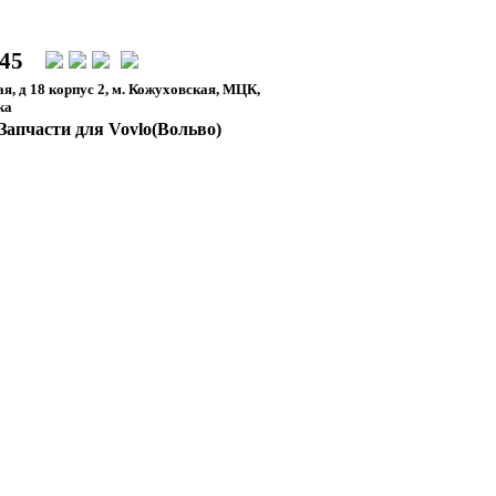
-45
я, д 18 корпус 2, м. Кожуховская, МЦК,
ка