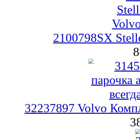
2100798SX Stel
8
32237897 Volvo Компл
3