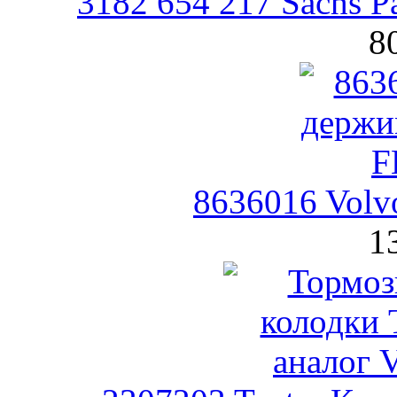
3182 654 217 Sachs 
8
8636016 Volv
1