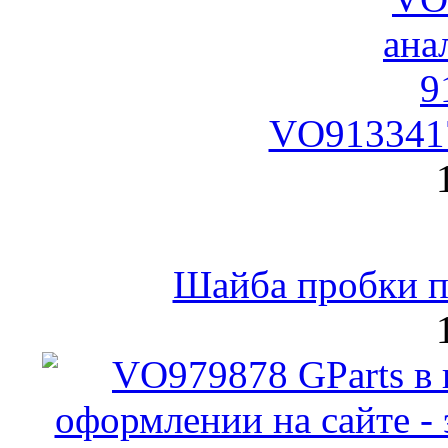
VO9133417
Шайба пробки по