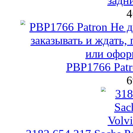
задн
4
PBP1766 Patr
6