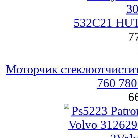
532C21 HU
7
Моторчик стеклоотчистит
760 780
6