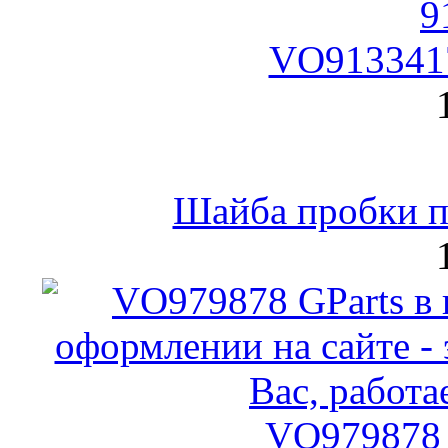
VO9133417
Шайба пробки по
VO979878 