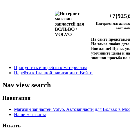
+7(925)
Интернет магазин з
автомоб
На сайте представл
На заказ любая дета
Внимание!
Цены, ука
уточняйте цены и на
звонков просьба по 
Пропустить и перейти к материалам
Перейти к Главной навигации и Войти
Nav view search
Навигация
Магазин запчастей Volvo. Автозапчасти для Вольво в Мос
Наши магазины
Искать