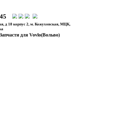
-45
я, д 18 корпус 2, м. Кожуховская, МЦК,
ка