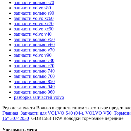
запчасти вольво s70
запчасти volvo s80
запчасти вольво s90
запчасти volvo xc60
запчасти volvo xc70
запчасти volvo xc90
запчасти volvo v40
запчасти вольво v50
запчасти вольво v60
запчасти вольво v70
запчасти volvo v90
запчасти вольво c30
запчасти вольво c70
запчасти вольво 740
запчасти вольво 760
запчасти вольво 850
запчасти вольво 940
запчасти вольво 960
разборка запчастей volvo
Редкие запчасти Вольво в единственном экземпляре представл
Главная
Запчасти для VOLVO S40 (04-), VOLVO V50
Тормозна
16" 30742030
GDB1583 TRW Колодки тормозные передние
Уведомить меня