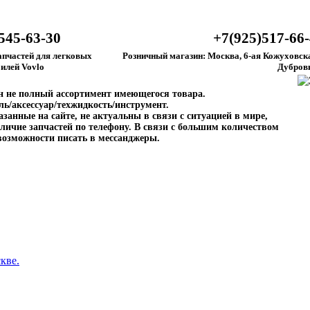
545-63-30
+7(925)517-66
апчастей для легковых
Розничный магазин: Москва, 6-ая Кожуховска
илей Vovlo
Дубров
ен не полный ассортимент имеющегося товара.
ль/аксессуар/техжидкость/инструмент.
занные на сайте, не актуальны в связи с ситуацией в мире,
личие запчастей по телефону. В связи с большим количеством
возможности писать в мессанджеры.
кве.