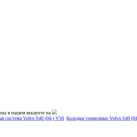
ены в нашем аккаунте на
я система Volvo S40 (04-) V50
Колодки тормозные Volvo S40 (04