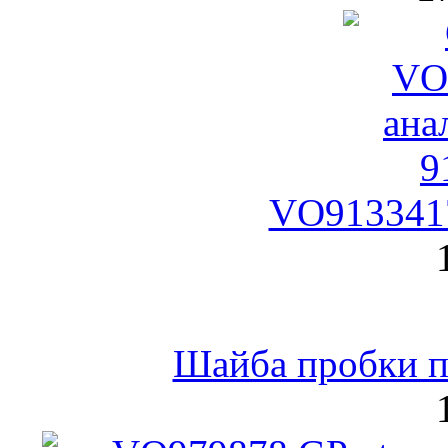
VO9133417
Шайба пробки по