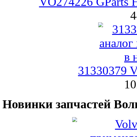
VO274226 GParts Н
4
31330379 V
10
Новинки запчастей Вол