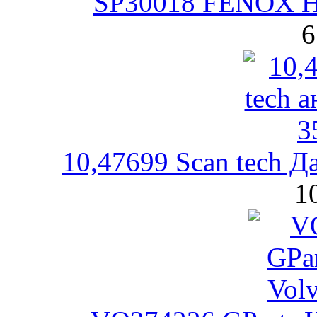
SP30018 FENOX На
6
10,47699 Scan tech Д
1