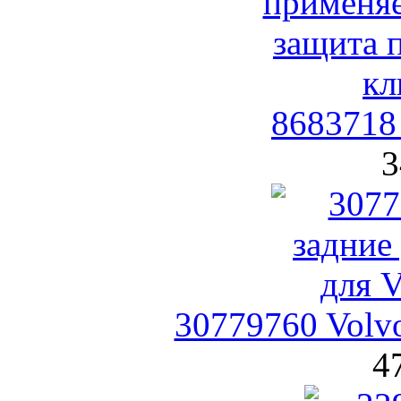
8683718
3
30779760 Volv
4