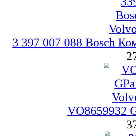
3 397 007 088 Bosch Ко
2
VO8659932 G
3