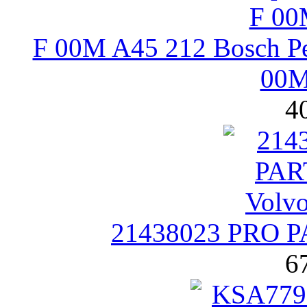
F 00M A45 212 Bosch Р
00M
4
21438023 PRO P
6