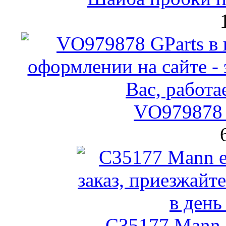
VO979878 
C35177 Mann