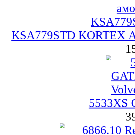
KSA779STD KORTEX Ам
1
5533XS 
3