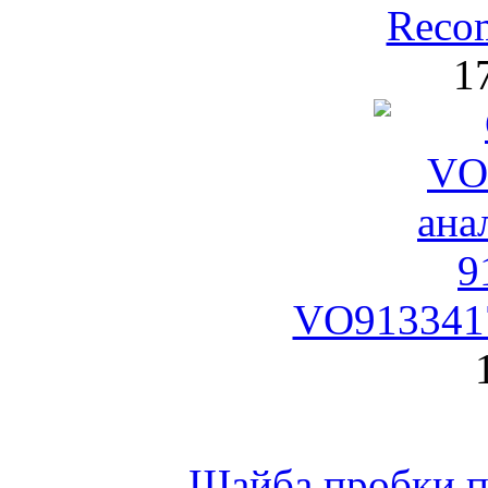
Reco
1
VO9133417
Шайба пробки по