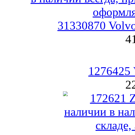
31330870 Volv
4
1276425 
2